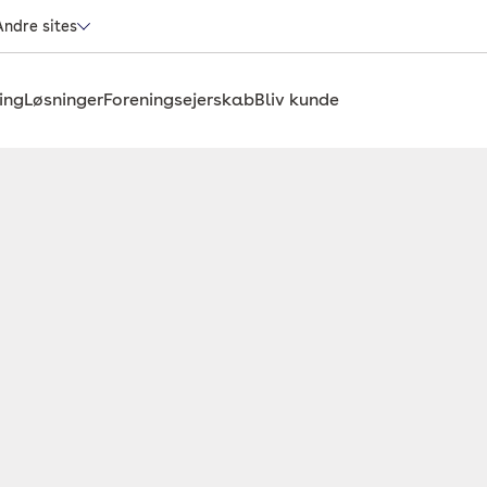
Andre sites
ing
Løsninger
Foreningsejerskab
Bliv kunde