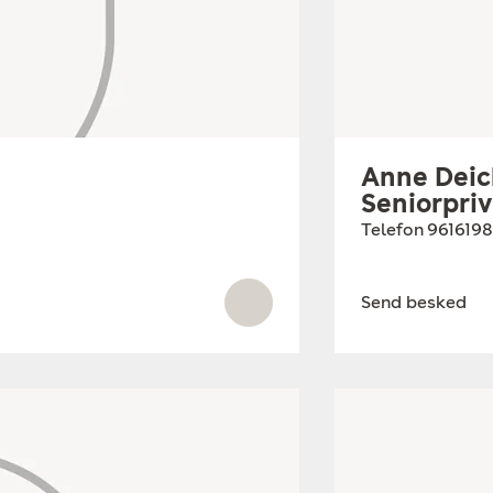
Anne Dei
Seniorpri
Telefon
961619
Send besked