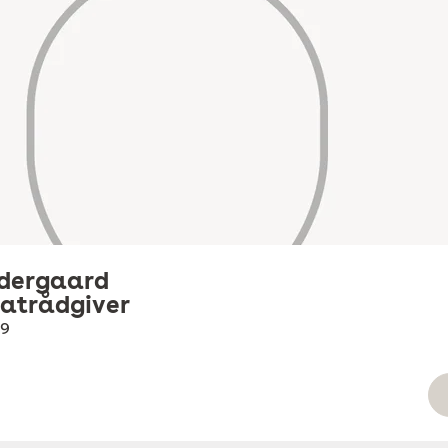
ndergaard
vatrådgiver
89