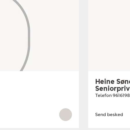
Heine Sø
Seniorpri
Telefon
961619
Send besked