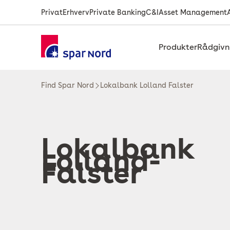
Privat
Erhverv
Private Banking
C&I
Asset Management
Produkter
Rådgivn
Find Spar Nord
Lokalbank Lolland Falster
Lokalbank
Lolland-
Falster