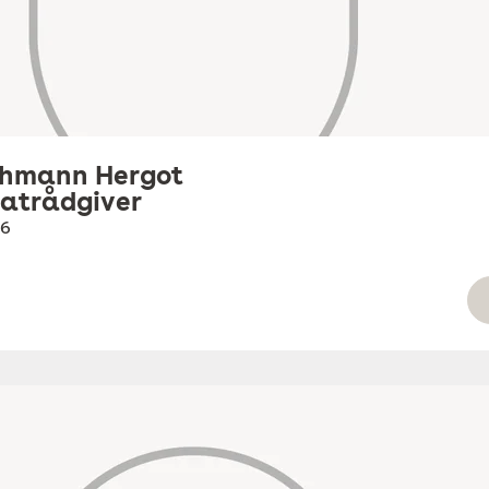
chmann Hergot
vatrådgiver
86