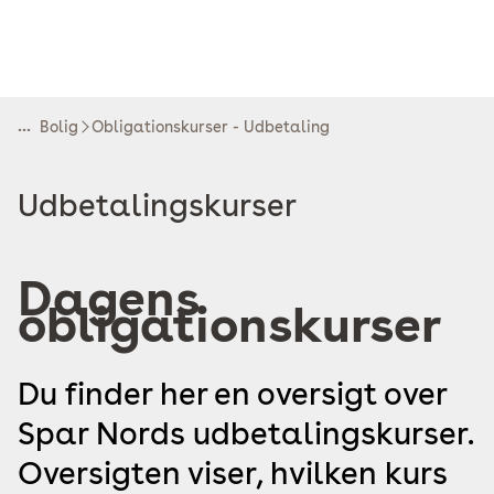
...
Bolig
Obligationskurser - Udbetaling
Read
Udbetalingskurser
more
about
Dagens
obligationskurser
Du finder her en oversigt over
Spar Nords udbetalingskurser.
Oversigten viser, hvilken kurs