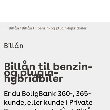
...
Billån
Billån til benzin- og plugin-hybridbiler
Læs
Billån
mere
om
Billån til benzin-
og plugin-
hybridbiler
Er du BoligBank 360-, 365-
kunde, eller kunde i Private