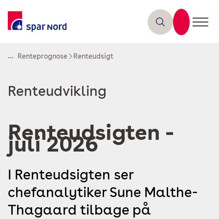
...
Renteprognose
Renteudsigt
Læs
Renteudvikling
mere
om
Renteudsigten -
juli 2026
I Renteudsigten ser
chefanalytiker Sune Malthe-
Thagaard tilbage på