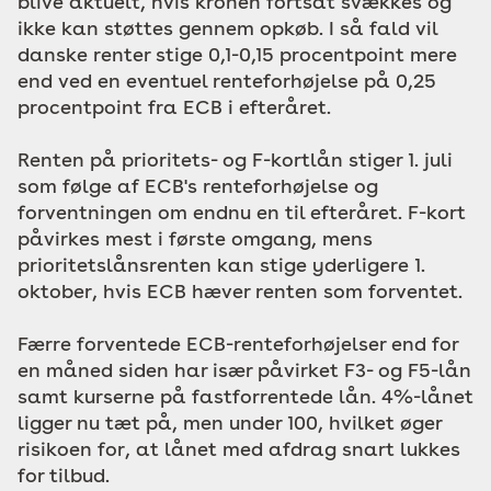
blive aktuelt, hvis kronen fortsat svækkes og
ikke kan støttes gennem opkøb. I så fald vil
danske renter stige 0,1-0,15 procentpoint mere
end ved en eventuel renteforhøjelse på 0,25
procentpoint fra ECB i efteråret.
Renten på prioritets- og F-kortlån stiger 1. juli
som følge af ECB's renteforhøjelse og
forventningen om endnu en til efteråret. F-kort
påvirkes mest i første omgang, mens
prioritetslånsrenten kan stige yderligere 1.
oktober, hvis ECB hæver renten som forventet.
Færre forventede ECB-renteforhøjelser end for
en måned siden har især påvirket F3- og F5-lån
samt kurserne på fastforrentede lån. 4%-lånet
ligger nu tæt på, men under 100, hvilket øger
risikoen for, at lånet med afdrag snart lukkes
for tilbud.