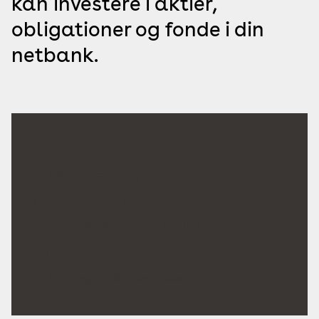
kan investere i aktier,
obligationer og fonde i din
netbank.
Dette medie er ikke
tilgængeligt, da det
indeholder funktionelle
cookies, som du har fravalgt i
dine indstillinger
Ændring af dit samtykke