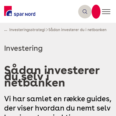
...
Investeringsstrategi
Sådan investerer du i netbanken
Læs
Investering
mere
om
Sådan investerer
du selv i
netbanken
Vi har samlet en række guides,
der viser hvordan du nemt selv