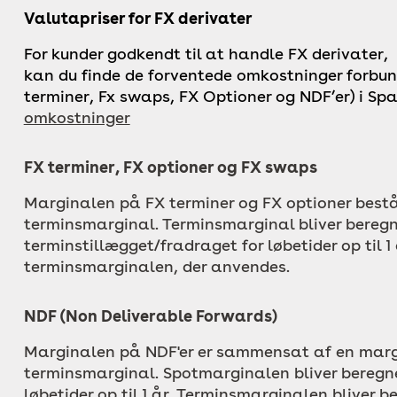
Valutapriser for FX derivater
For kunder godkendt til at handle FX derivater,
kan du finde de forventede omkostninger forbu
terminer, Fx swaps, FX Optioner og NDF’er) i Sp
omkostninger
FX terminer, FX optioner og FX swaps
Marginalen på FX terminer og FX optioner bestå
terminsmarginal. Terminsmarginal bliver bereg
terminstillægget/fradraget
for løbetider op til 1
terminsmarginalen, der anvendes.
NDF (Non Deliverable Forwards)
Marginalen på NDF'er er sammensat af en marg
terminsmarginal. Spotmarginalen bliver beregne
løbetider op til 1 år
. Terminsmarginalen bliver b