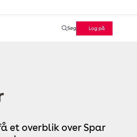
Søg
Log på
r
å et overblik over Spar