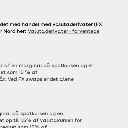
ndet med handel med valutaderivater (FX
ar Nord her:
Valutaderivater - forventede
r af en marginal på spotkursen og et
net som 15 % af
 år
. Ved FX swaps er det alene
inal på spotkursen og en
t op til 1,5% af valutakursen
for
eregnet som 15% af