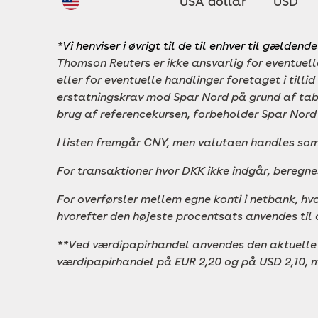
USA dollar
USD
*
Vi henviser i øvrigt til de til enhver til gældend
Thomson Reuters er ikke ansvarlig for eventuelle
eller for eventuelle handlinger foretaget i tilli
erstatningskrav mod Spar Nord på grund af tab 
brug af referencekursen, forbeholder Spar Nord s
I listen fremgår CNY, men valutaen handles som
For transaktioner hvor DKK ikke indgår, beregn
For overførsler mellem egne konti i netbank, hv
hvorefter den højeste procentsats anvendes til 
**Ved værdipapirhandel anvendes den aktuelle 
værdipapirhandel
på EUR 2,20 og på USD 2,10, 