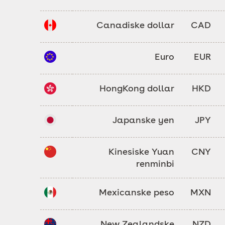
Canadiske dollar
CAD
Euro
EUR
HongKong dollar
HKD
Japanske yen
JPY
Kinesiske Yuan
CNY
renminbi
Mexicanske peso
MXN
New Zealandske
NZD