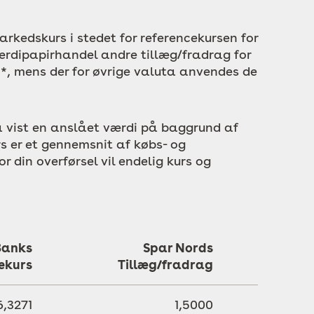
kedskurs i stedet for referencekursen for
ærdipapirhandel andre tillæg/fradrag for
*, mens der for øvrige valuta anvendes de
å vist en anslået værdi på baggrund af
s er et gennemsnit af købs- og
 din overførsel vil endelig kurs og
Banks
Spar Nords
ekurs
Tillæg/fradrag
,3271
1,5000