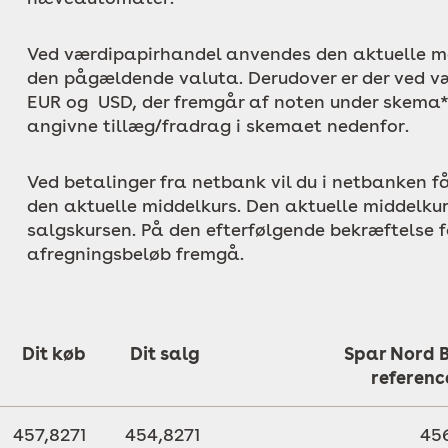
Ved værdipapirhandel anvendes den aktuelle mar
den pågældende valuta. Derudover er der ved v
EUR og USD, der fremgår af noten under skema*
angivne tillæg/fradrag i skemaet nedenfor.
Ved betalinger fra netbank vil du i netbanken f
den aktuelle middelkurs. Den aktuelle middelkur
salgskursen. På den efterfølgende bekræftelse for
afregningsbeløb fremgå.
Dit køb
Dit salg
Spar Nord 
referenc
457,8271
454,8271
456