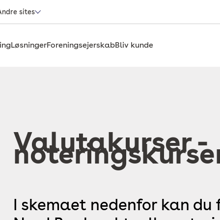
Andre sites
ing
Løsninger
Foreningsejerskab
Bliv kunde
Valutakurser -
noteringskurse
I skemaet nedenfor kan du f