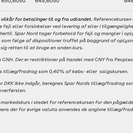
650,6050
645,6050
648
e vilkår for betalinger til og fra udlandet.
Referencekursen 
 fejl eller forsinkelser ved levering af eller i tilgængelig
d hertil. Spar Nord tager forbehold for fejl og mangler i opl
som følge af dispositioner truffet på baggrund af oplysn
ig retten til at bruge en anden kurs.
 CNH. Der er restriktioner på handel med CNY fra Peoples
es tillæg/fradrag som 0,40% af købs- eller salgskursen.
or DKK ikke indgår, beregnes Spar Nords tillæg/fradrag so
overførslen.
markedskurs i stedet for referencekursen for den pågælde
mens der for øvrige valuta anvendes de angivne tillæg/fra