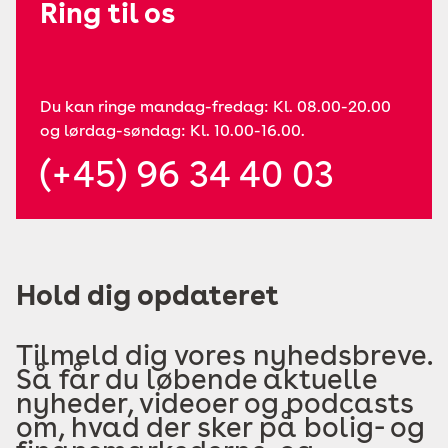
Ring til os
Du kan ringe mandag-fredag: Kl. 08.00-20.00
og lørdag-søndag: Kl. 10.00-16.00.
(+45) 96 34 40 03
Hold dig opdateret
Tilmeld dig vores nyhedsbreve.
Så får du løbende aktuelle
nyheder, videoer og podcasts
om, hvad der sker på bolig- og