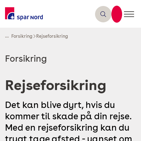
...
Forsikring
Rejseforsikring
Læs
Forsikring
mere
om
Rejseforsikring
Det kan blive dyrt, hvis du
kommer til skade på din rejse.
Med en rejseforsikring kan du
trygt tage afsted - uanset om