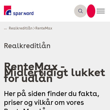
...
Realkreditlån
RenteMax
Read
Realkreditlån
more
about
RenteMax -
Midlertidigt lukket
for udlån
Her på siden finder du fakta,
priser og vilkår om vores