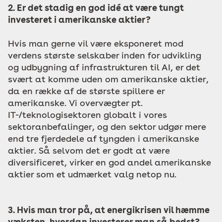
2. Er det stadig en god idé at være tungt
investeret i amerikanske aktier?
Hvis man gerne vil være eksponeret mod
verdens største selskaber inden for udvikling
og udbygning af infrastrukturen til AI, er det
svært at komme uden om amerikanske aktier,
da en række af de største spillere er
amerikanske. Vi overvægter pt.
IT-/teknologisektoren globalt i vores
sektoranbefalinger, og den sektor udgør mere
end tre fjerdedele af tyngden i amerikanske
aktier. Så selvom det er godt at være
diversificeret, virker en god andel amerikanske
aktier som et udmærket valg netop nu.
3. Hvis man tror på, at energikrisen vil hæmme
væksten, hvordan investerer man så bedst?