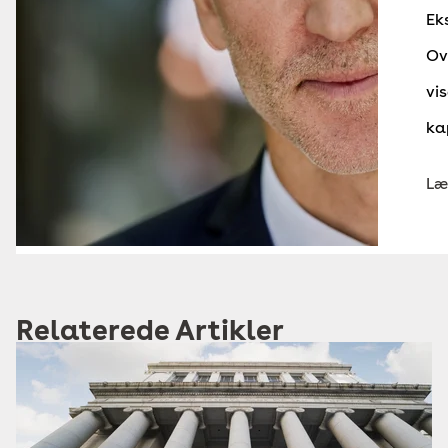
Ek
Ov
vi
ka
Læ
Relaterede Artikler