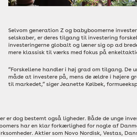
Selvom generation Z og babyboomerne investe
selskaber, er deres tilgang til investering forske
investeringerne globalt og læner sig op ad bred
mere klassisk til værks med fokus på enkeltakti
”Forskellene handler i høj grad om tilgang. De u
måde at investere på, mens de ældre i højere g
til markedet,” siger Jeanette Kølbek, formueeksp
er er dog bestemt også ligheder. Både de unge inves
oomers har en klar forkærlighed for nogle af Danm
irksomheder. Aktier som Novo Nordisk, Vestas, Dan