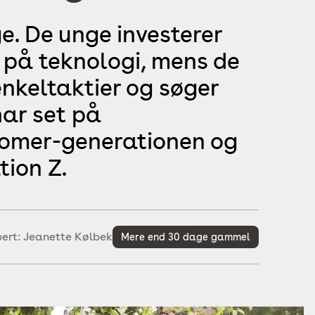
e. De unge investerer
 på teknologi, mens de
enkeltaktier og søger
har set på
oomer-generationen og
tion Z.
spert: Jeanette Kølbek
Mere end 30 dage gammel