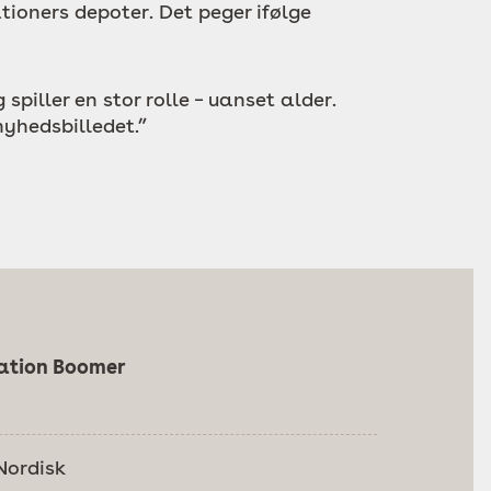
ioners depoter. Det peger ifølge
piller en stor rolle – uanset alder.
nyhedsbilledet.”
ation Boomer
Nordisk