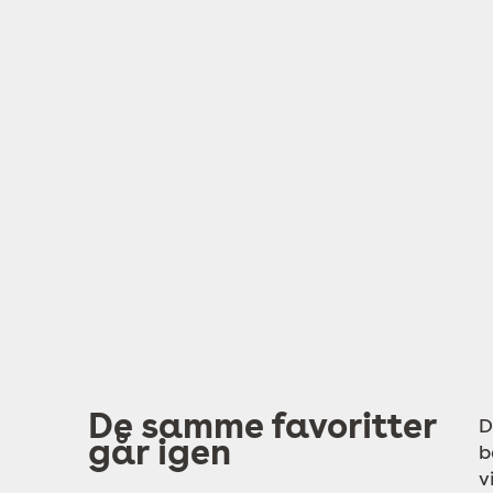
De samme favoritter
D
går igen
b
v