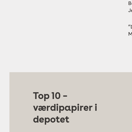
B
J
”
M
Top 10 –
værdipapirer i
depotet