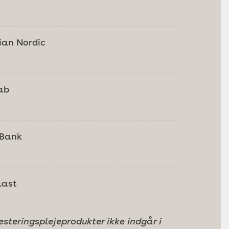
ian Nordic
ab
 Bank
last
steringsplejeprodukter ikke indgår i