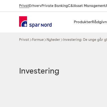
Privat
Erhverv
Private Banking
C&I
Asset Management
Produkter
Rådgivn
Privat
Formue
Nyheder
Investering: De unge går g
Investering