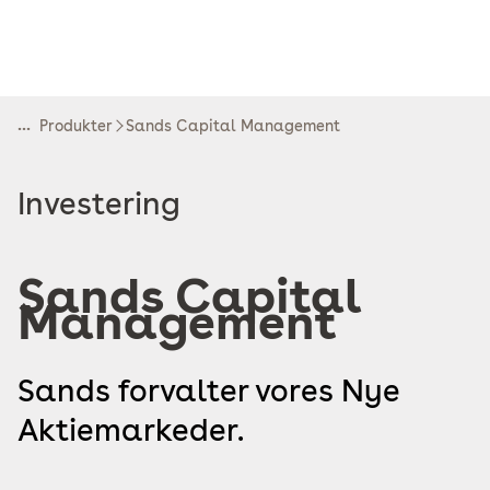
...
Produkter
Sands Capital Management
Read
Investering
more
about
Sands Capital
Management
Sands forvalter vores Nye
Aktiemarkeder.