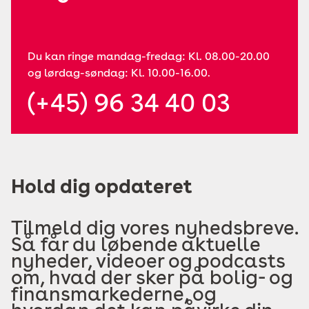
Du kan ringe mandag-fredag: Kl. 08.00-20.00
og lørdag-søndag: Kl. 10.00-16.00.
(+45) 96 34 40 03
Hold dig opdateret
Tilmeld dig vores nyhedsbreve.
Så får du løbende aktuelle
nyheder, videoer og podcasts
om, hvad der sker på bolig- og
finansmarkederne, og