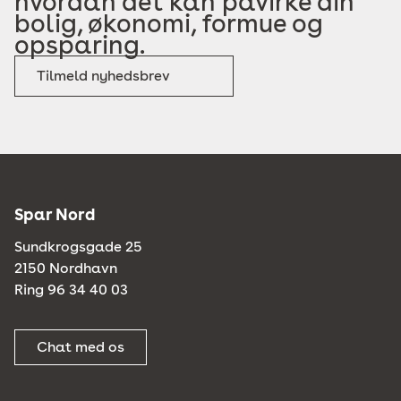
hvordan det kan påvirke din
bolig, økonomi, formue og
opsparing.
Tilmeld nyhedsbrev
Spar Nord
Sundkrogsgade 25
2150 Nordhavn
Ring 96 34 40 03
Chat med os