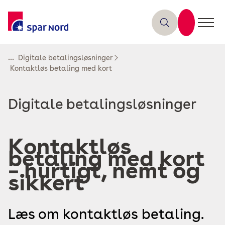
...
Digitale betalingsløsninger
Kontaktløs betaling med kort
Læs
Digitale betalingsløsninger
mere
om
Kontaktløs
betaling med kort
– hurtigt, nemt og
sikkert
Læs om kontaktløs betaling.