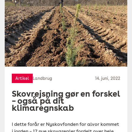
Artikel
Landbrug
14. juni, 2022
Skovrejsning gør en forskel
– også på dit
klimaregnskab
I dette forår er Nyskovfonden for alvor kommet
i jorden – 17 nye skovarealer fordelt over hele