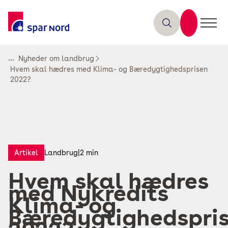
...
Nyheder om landbrug
Hvem skal hædres med Klima- og Bæredygtighedsprisen
2022?
Artikel
Landbrug
|
2 min
Hvem skal hædres
med Nykredits
Klima- og
Bæredygtighedspri