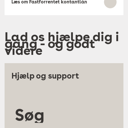
Læs om Fastforrentet kontantlån
Lad os hjælpe dig i
gang - og godt
videre
Hjælp og support
Søg