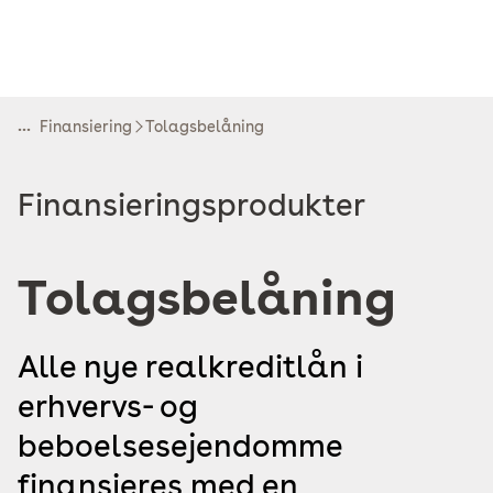
...
Finansiering
Tolagsbelåning
Read
Finansieringsprodukter
more
about
Tolagsbelåning
Alle nye realkreditlån i
erhvervs- og
beboelsesejendomme
finansieres med en