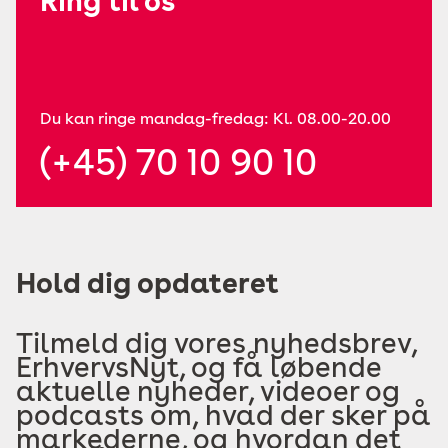
Ring til os
Du kan ringe mandag-fredag: Kl. 08.00-20.00
(+45) 70 10 90 10
Hold dig opdateret
Tilmeld dig vores nyhedsbrev,
ErhvervsNyt, og få løbende
aktuelle nyheder, videoer og
podcasts om, hvad der sker på
markederne, og hvordan det