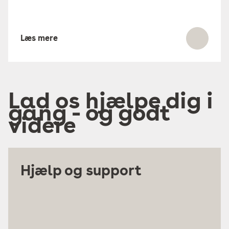
Læs mere
Lad os hjælpe dig i
gang - og godt
videre
Hjælp og support
Søg