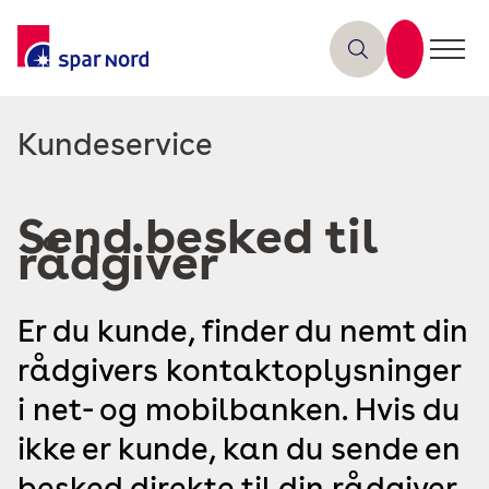
Læs
Kundeservice
mere
om
Send besked til
rådgiver
Er du kunde, finder du nemt din
rådgivers kontaktoplysninger
i net- og mobilbanken. Hvis du
ikke er kunde, kan du sende en
besked direkte til din rådgiver