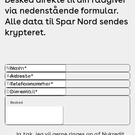
via nedenstående formular.
Alle data til Spar Nord sendes
krypteret.
Navn*
Adresse*
Telefonnummer*
Din email*
Besked
Ja tak, jeg vil gerne ringes op af Nykredit