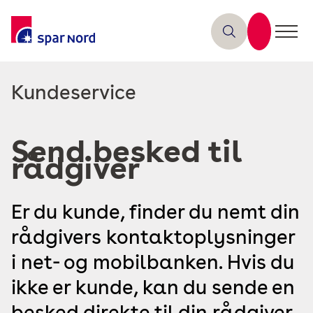
Læs
Kundeservice
mere
om
Send besked til
rådgiver
Er du kunde, finder du nemt din
rådgivers kontaktoplysninger
i net- og mobilbanken. Hvis du
ikke er kunde, kan du sende en
besked direkte til din rådgiver