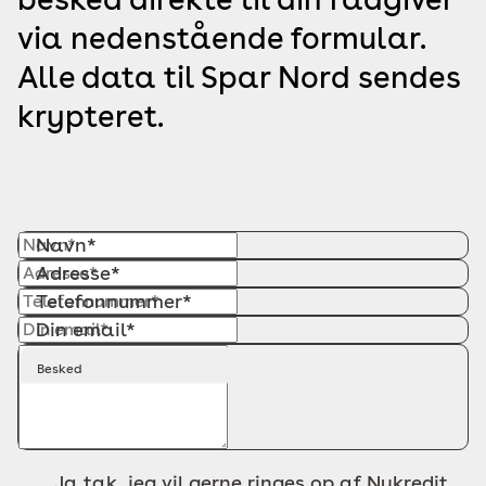
via nedenstående formular.
Alle data til Spar Nord sendes
krypteret.
Navn*
Adresse*
Telefonnummer*
Din email*
Besked
Ja tak, jeg vil gerne ringes op af Nykredit