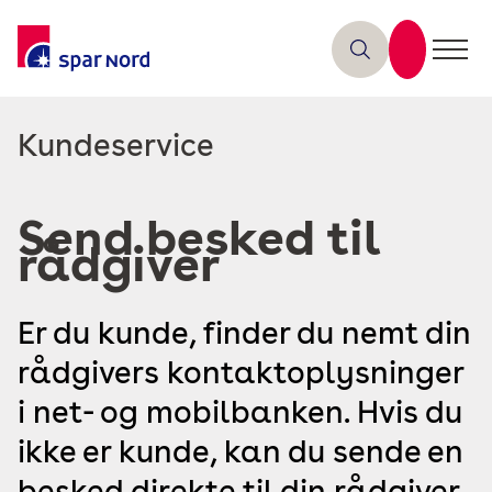
Læs
Kundeservice
mere
om
Send besked til
rådgiver
Er du kunde, finder du nemt din
rådgivers kontaktoplysninger
i net- og mobilbanken. Hvis du
ikke er kunde, kan du sende en
besked direkte til din rådgiver