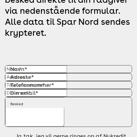
via nedenstående formular.
Alle data til Spar Nord sendes
krypteret.
Navn*
Adresse*
Telefonnummer*
Din email*
Besked
Ja tak, jeg vil gerne ringes op af Nykredit