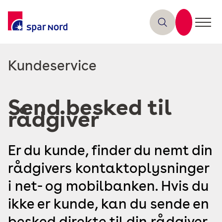
Read
Kundeservice
more
about
Send besked til
rådgiver
Er du kunde, finder du nemt din
rådgivers kontaktoplysninger
i net- og mobilbanken. Hvis du
ikke er kunde, kan du sende en
besked direkte til din rådgiver