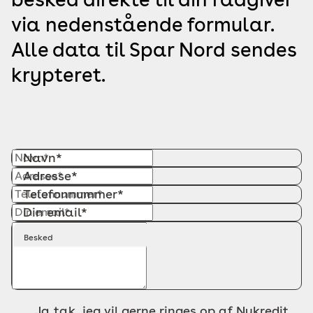
via nedenstående formular.
Alle data til Spar Nord sendes
krypteret.
Navn*
Adresse*
Telefonnummer*
Din email*
Besked
Ja tak, jeg vil gerne ringes op af Nykredit