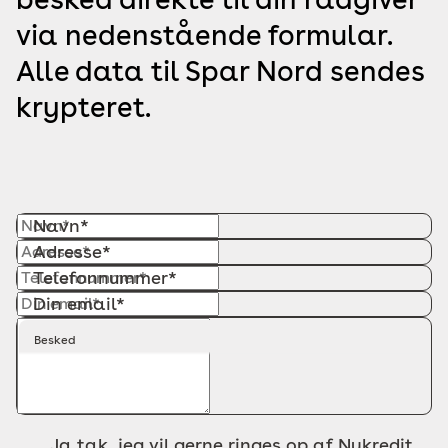
via nedenstående formular.
Alle data til Spar Nord sendes
krypteret.
Navn*
Adresse*
Telefonnummer*
Din email*
Besked
Ja tak, jeg vil gerne ringes op af Nykredit