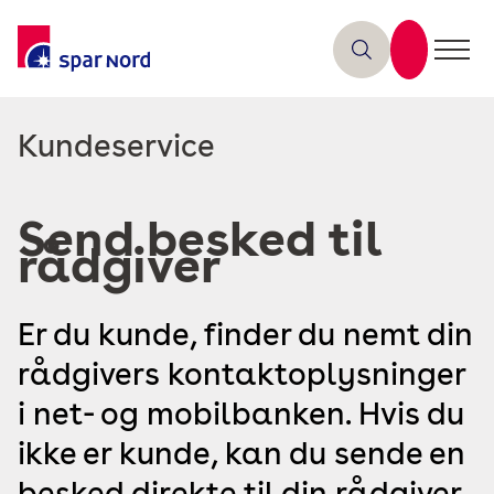
Read
Kundeservice
more
about
Send besked til
rådgiver
Er du kunde, finder du nemt din
rådgivers kontaktoplysninger
i net- og mobilbanken. Hvis du
ikke er kunde, kan du sende en
besked direkte til din rådgiver