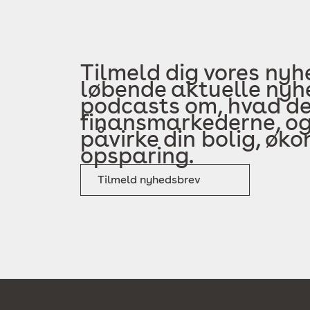
Tilmeld dig vores nyh
løbende aktuelle nyhe
podcasts om, hvad der
finansmarkederne, og
påvirke din bolig, øk
opsparing.
Tilmeld nyhedsbrev