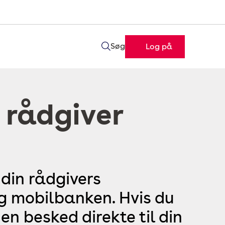
Søg
Log på
 rådgiver
 din rådgivers
og mobilbanken. Hvis du
en besked direkte til din