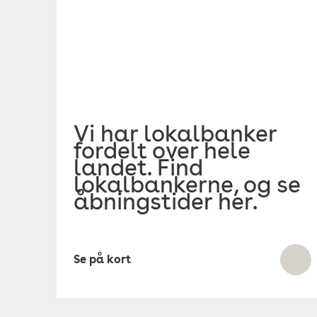
Vi har lokalbanker
fordelt over hele
landet. Find
lokalbankerne, og se
åbningstider her.
Se på kort