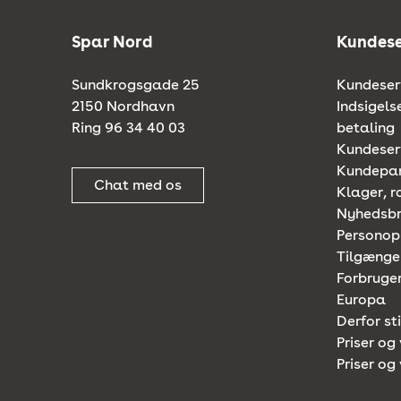
Spar Nord
Kundese
Sundkrogsgade 25
Kundeserv
2150 Nordhavn
Indsigels
Ring 96 34 40 03
betaling
Kundeserv
Kundepa
Chat med os
Klager, r
Nyhedsb
Personop
Tilgænge
Forbruger
Europa
Derfor st
Priser og 
Priser og 