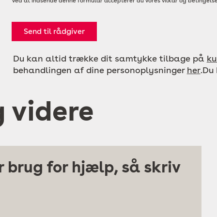
Ved at indsende denne formular accepterer du vores vilkår og betingelse
Send til rådgiver
Du kan altid trække dit samtykke tilbage på
ku
behandlingen af dine personoplysninger
her
.Du
g videre
 brug for hjælp, så skriv