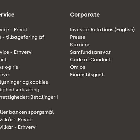
rvice
Corporate
ice - Privat
Investor Relations (English)
e - tilbageføring af
Presse
Karriere
ice - Erhverv
Samfundsansvar
nel
Code of Conduct
os og ris
Om os
reve
Finanstilsynet
lysninger og cookies
lighedserklæring
rettigheder: Betalinger i
iller banken spørgsmål
vilkår - Privat
vilkår - Erhverv