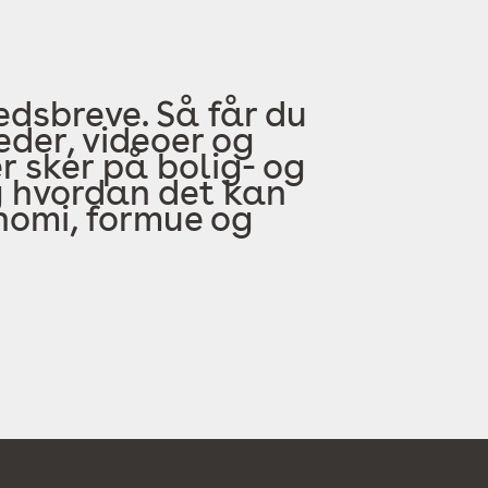
edsbreve. Så får du
der, videoer og
 sker på bolig- og
 hvordan det kan
onomi, formue og