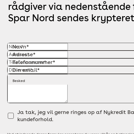
rådgiver via nedenstående f
Spar Nord sendes krypteret
Navn*
Adresse*
Telefonnummer*
Din email*
Besked
Ja tak, jeg vil gerne ringes op af Nykredit Ba
kundeforhold.