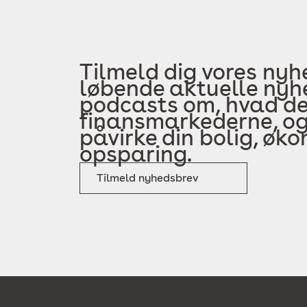
Tilmeld dig vores nyh
løbende aktuelle nyhe
podcasts om, hvad der
finansmarkederne, og
påvirke din bolig, øk
opsparing.
Tilmeld nyhedsbrev