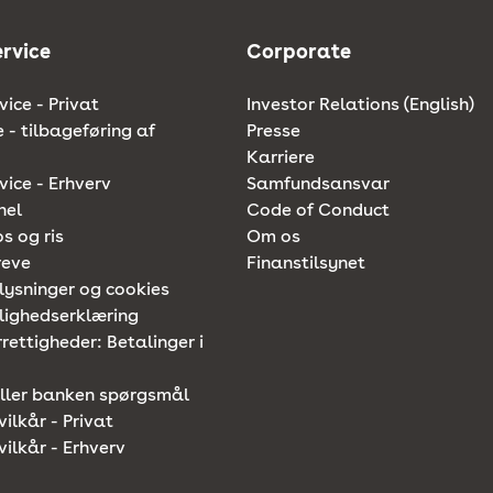
rvice
Corporate
ice - Privat
Investor Relations (English)
e - tilbageføring af
Presse
Karriere
ice - Erhverv
Samfundsansvar
nel
Code of Conduct
os og ris
Om os
reve
Finanstilsynet
lysninger og cookies
lighedserklæring
rettigheder: Betalinger i
iller banken spørgsmål
vilkår - Privat
vilkår - Erhverv