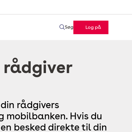
Søg
Log på
 rådgiver
 din rådgivers
og mobilbanken. Hvis du
en besked direkte til din