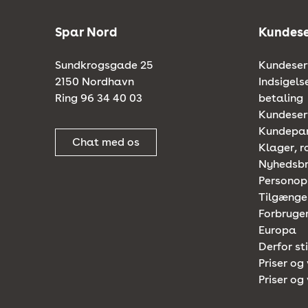
Spar Nord
Kundese
Sundkrogsgade 25
Kundeserv
2150 Nordhavn
Indsigels
Ring 96 34 40 03
betaling
Kundeserv
Kundepa
Chat med os
Klager, r
Nyhedsb
Personop
Tilgænge
Forbruger
Europa
Derfor st
Priser og 
Priser og 