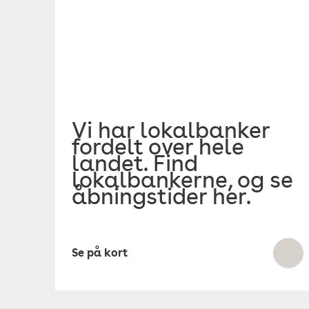
Vi har lokalbanker
fordelt over hele
landet. Find
lokalbankerne, og se
åbningstider her.
Se på kort