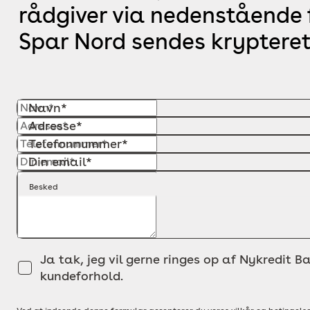
rådgiver via nedenstående f
Spar Nord sendes krypteret
Navn*
Adresse*
Telefonnummer*
Din email*
Besked
Ja tak, jeg vil gerne ringes op af Nykredit Ba
kundeforhold.