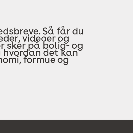
edsbreve. Så får du
der, videoer og
 sker på bolig- og
 hvordan det kan
onomi, formue og