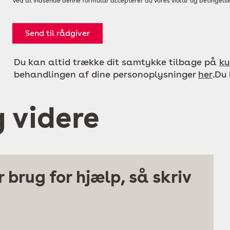
Ved at indsende denne formular accepterer du vores vilkår og betingelse
Send til rådgiver
Du kan altid trække dit samtykke tilbage på
ku
behandlingen af dine personoplysninger
her
.Du
g videre
 brug for hjælp, så skriv