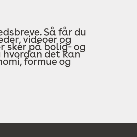
edsbreve. Så får du
der, videoer og
 sker på bolig- og
 hvordan det kan
onomi, formue og