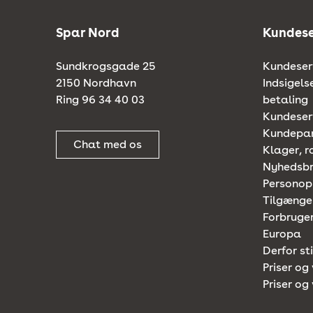
Spar Nord
Kundese
Sundkrogsgade 25
Kundeserv
2150 Nordhavn
Indsigels
Ring 96 34 40 03
betaling
Kundeserv
Kundepa
Chat med os
Klager, r
Nyhedsb
Personop
Tilgænge
Forbruger
Europa
Derfor st
Priser og 
Priser og 