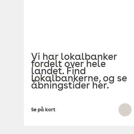
Vi har lokalbanker
fordelt over hele
landet. Find
lokalbankerne, og se
åbningstider her.
Se på kort