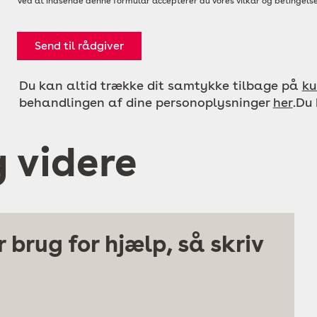
Ved at indsende denne formular accepterer du vores vilkår og betingelse
Send til rådgiver
Du kan altid trække dit samtykke tilbage på
ku
behandlingen af dine personoplysninger
her
.Du
g videre
 brug for hjælp, så skriv