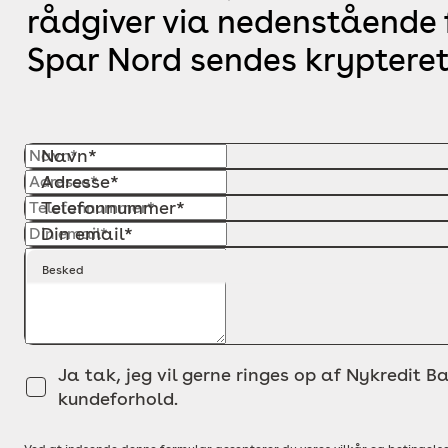
rådgiver via nedenstående f
Spar Nord sendes krypteret
Navn*
Adresse*
Telefonnummer*
Din email*
Besked
Ja tak, jeg vil gerne ringes op af Nykredit Ba
kundeforhold.