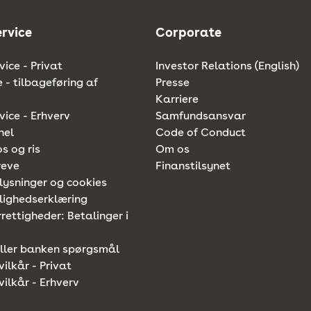
rvice
Corporate
ice - Privat
Investor Relations (English)
e - tilbageføring af
Presse
Karriere
ice - Erhverv
Samfundsansvar
nel
Code of Conduct
os og ris
Om os
reve
Finanstilsynet
lysninger og cookies
lighedserklæring
rettigheder: Betalinger i
iller banken spørgsmål
vilkår - Privat
vilkår - Erhverv