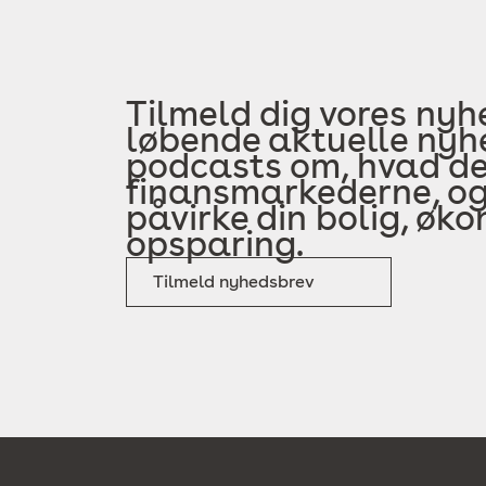
Tilmeld dig vores nyh
løbende aktuelle nyhe
podcasts om, hvad der
finansmarkederne, og
påvirke din bolig, øk
opsparing.
Tilmeld nyhedsbrev