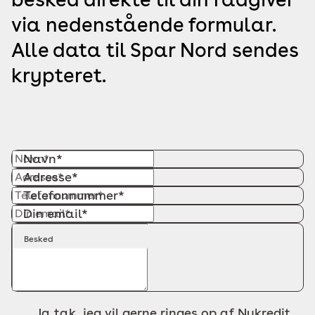
via nedenstående formular.
Alle data til Spar Nord sendes
krypteret.
Navn*
Adresse*
Telefonnummer*
Din email*
Besked
Ja tak, jeg vil gerne ringes op af Nykredit