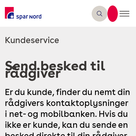
Læs
Kundeservice
mere
om
Send besked til
rådgiver
Er du kunde, finder du nemt din
rådgivers kontaktoplysninger
i net- og mobilbanken. Hvis du
ikke er kunde, kan du sende en
besked direkte til din rådgiver