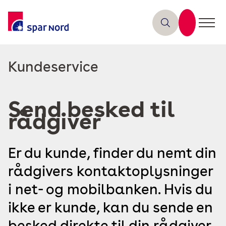
Read
Kundeservice
more
about
Send besked til
rådgiver
Er du kunde, finder du nemt din
rådgivers kontaktoplysninger
i net- og mobilbanken. Hvis du
ikke er kunde, kan du sende en
besked direkte til din rådgiver