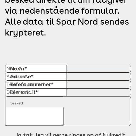
via nedenstående formular.
Alle data til Spar Nord sendes
krypteret.
Navn*
Adresse*
Telefonnummer*
Din email*
Besked
Ja tak, jeg vil gerne ringes op af Nykredit