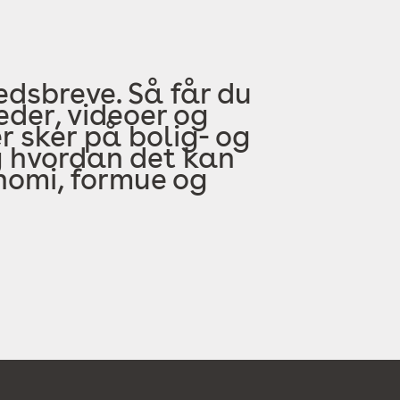
edsbreve. Så får du
der, videoer og
 sker på bolig- og
 hvordan det kan
onomi, formue og