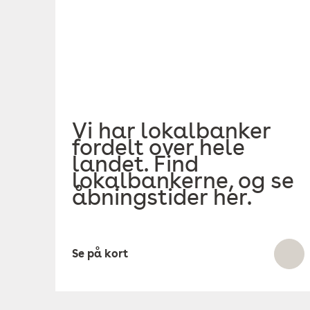
Vi har lokalbanker
fordelt over hele
landet. Find
lokalbankerne, og se
åbningstider her.
Se på kort