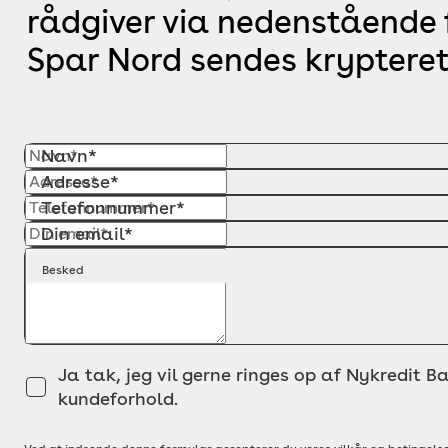
rådgiver via nedenstående f
Spar Nord sendes krypteret
Navn*
Adresse*
Telefonnummer*
Din email*
Besked
Ja tak, jeg vil gerne ringes op af Nykredit Ba
kundeforhold.