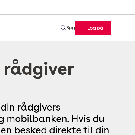
Søg
Log på
 rådgiver
 din rådgivers
og mobilbanken. Hvis du
en besked direkte til din