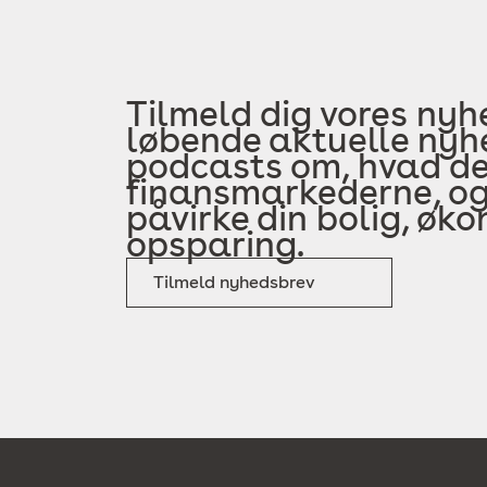
Tilmeld dig vores nyh
løbende aktuelle nyhe
podcasts om, hvad der
finansmarkederne, og
påvirke din bolig, øk
opsparing.
Tilmeld nyhedsbrev