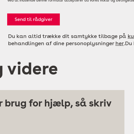
Ved at indsende denne formular accepterer du vores vilkår og betingelse
Send til rådgiver
Du kan altid trække dit samtykke tilbage på
ku
behandlingen af dine personoplysninger
her
.Du
g videre
 brug for hjælp, så skriv