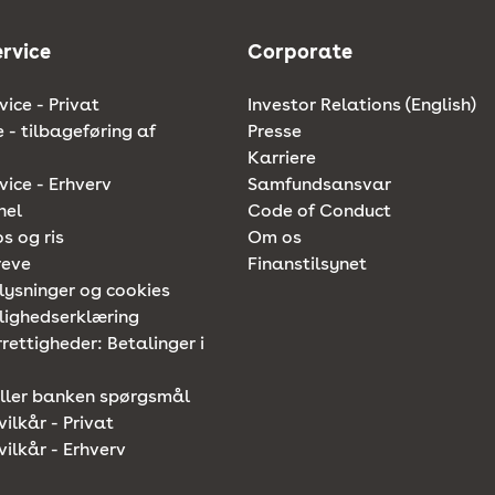
rvice
Corporate
ice - Privat
Investor Relations (English)
e - tilbageføring af
Presse
Karriere
ice - Erhverv
Samfundsansvar
nel
Code of Conduct
os og ris
Om os
reve
Finanstilsynet
lysninger og cookies
lighedserklæring
rettigheder: Betalinger i
iller banken spørgsmål
vilkår - Privat
vilkår - Erhverv