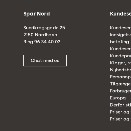
Spar Nord
Kundese
Sundkrogsgade 25
Kundeserv
2150 Nordhavn
Indsigels
Ring 96 34 40 03
betaling
Kundeserv
Kundepa
Chat med os
Klager, r
Nyhedsb
Personop
Tilgænge
Forbruger
Europa
Derfor st
Priser og 
Priser og 