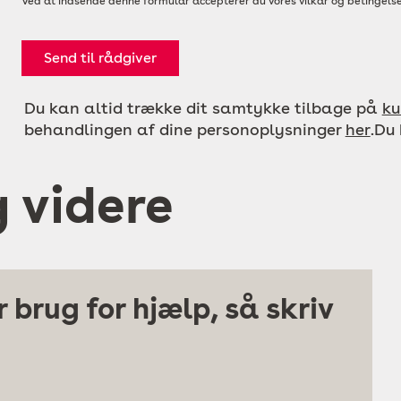
Ved at indsende denne formular accepterer du vores vilkår og betingelse
Send til rådgiver
Du kan altid trække dit samtykke tilbage på
ku
behandlingen af dine personoplysninger
her
.Du
g videre
 brug for hjælp, så skriv