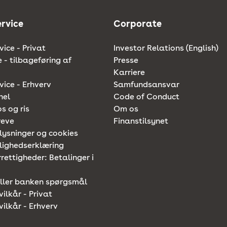
rvice
Corporate
ice - Privat
Investor Relations (English)
e - tilbageføring af
Presse
Karriere
ice - Erhverv
Samfundsansvar
nel
Code of Conduct
os og ris
Om os
reve
Finanstilsynet
lysninger og cookies
lighedserklæring
rettigheder: Betalinger i
iller banken spørgsmål
vilkår - Privat
vilkår - Erhverv