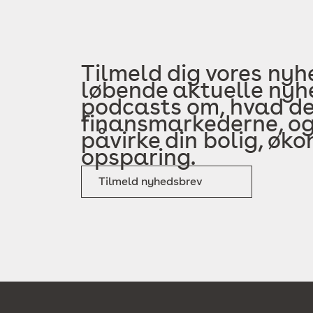
Tilmeld dig vores nyh
løbende aktuelle nyhe
podcasts om, hvad der
finansmarkederne, og
påvirke din bolig, øk
opsparing.
Tilmeld nyhedsbrev