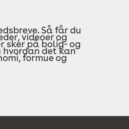
edsbreve. Så får du
der, videoer og
 sker på bolig- og
 hvordan det kan
onomi, formue og