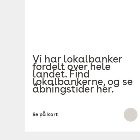
Vi har lokalbanker
fordelt over hele
landet. Find
lokalbankerne, og se
åbningstider her.
Se på kort