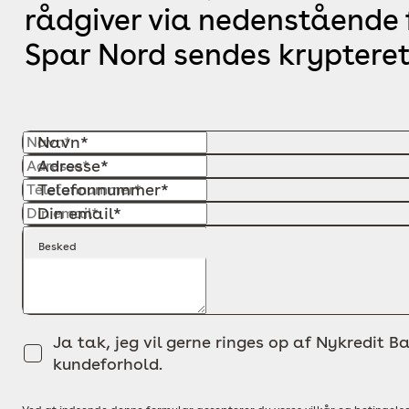
rådgiver via nedenstående f
Spar Nord sendes krypteret
Navn*
Adresse*
Telefonnummer*
Din email*
Besked
Ja tak, jeg vil gerne ringes op af Nykredit Ba
kundeforhold.