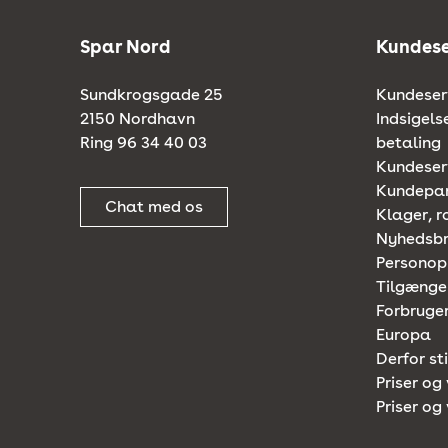
Spar Nord
Kundese
Sundkrogsgade 25
Kundeserv
2150 Nordhavn
Indsigels
Ring 96 34 40 03
betaling
Kundeserv
Kundepa
Chat med os
Klager, r
Nyhedsb
Personop
Tilgænge
Forbruger
Europa
Derfor st
Priser og 
Priser og 