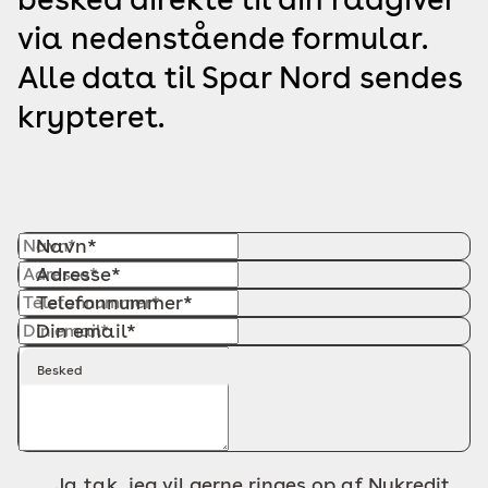
via nedenstående formular.
Alle data til Spar Nord sendes
krypteret.
Navn*
Adresse*
Telefonnummer*
Din email*
Besked
Ja tak, jeg vil gerne ringes op af Nykredit