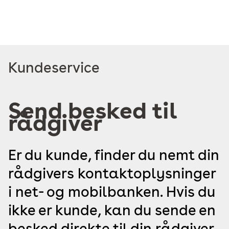
Read
Kundeservice
more
about
Send besked til
rådgiver
Er du kunde, finder du nemt din
rådgivers kontaktoplysninger
i net- og mobilbanken. Hvis du
ikke er kunde, kan du sende en
besked direkte til din rådgiver