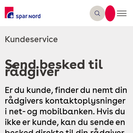
Read
Kundeservice
more
about
Send besked til
rådgiver
Er du kunde, finder du nemt din
rådgivers kontaktoplysninger
i net- og mobilbanken. Hvis du
ikke er kunde, kan du sende en
besked direkte til din rådgiver