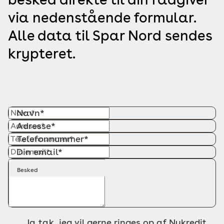
via nedenstående formular.
Alle data til Spar Nord sendes
krypteret.
Navn*
Adresse*
Telefonnummer*
Din email*
Besked
Ja tak, jeg vil gerne ringes op af Nykredit