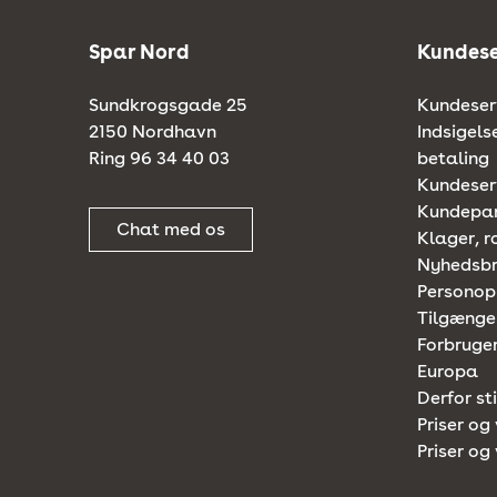
Spar Nord
Kundese
Sundkrogsgade 25
Kundeserv
2150 Nordhavn
Indsigels
Ring 96 34 40 03
betaling
Kundeserv
Kundepa
Chat med os
Klager, r
Nyhedsb
Personop
Tilgænge
Forbruger
Europa
Derfor st
Priser og 
Priser og 