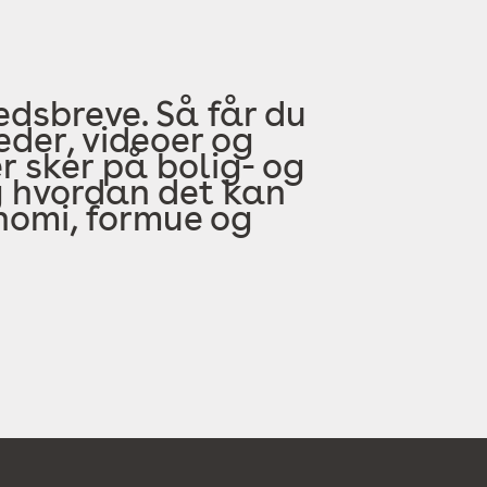
edsbreve. Så får du
der, videoer og
 sker på bolig- og
 hvordan det kan
onomi, formue og