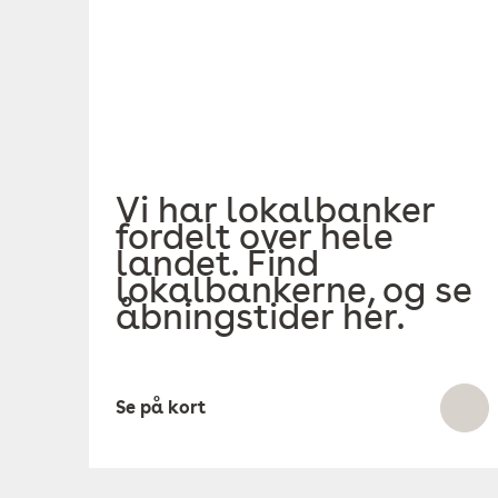
Vi har lokalbanker
fordelt over hele
landet. Find
lokalbankerne, og se
åbningstider her.
Se på kort