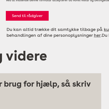
Ved at indsende denne formular accepterer du vores vilkår og betingelse
Send til rådgiver
Du kan altid trække dit samtykke tilbage på
ku
behandlingen af dine personoplysninger
her
.Du
g videre
 brug for hjælp, så skriv