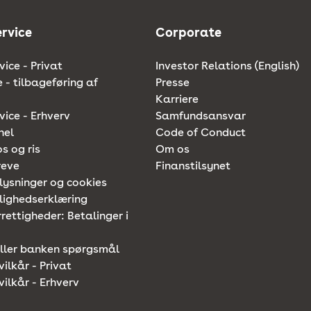
rvice
Corporate
ice - Privat
Investor Relations (English)
e - tilbageføring af
Presse
Karriere
ice - Erhverv
Samfundsansvar
nel
Code of Conduct
os og ris
Om os
reve
Finanstilsynet
lysninger og cookies
lighedserklæring
rettigheder: Betalinger i
iller banken spørgsmål
vilkår - Privat
vilkår - Erhverv