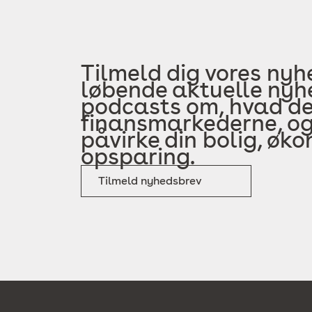
Tilmeld dig vores nyh
løbende aktuelle nyhe
podcasts om, hvad der
finansmarkederne, og
påvirke din bolig, øk
opsparing.
Tilmeld nyhedsbrev