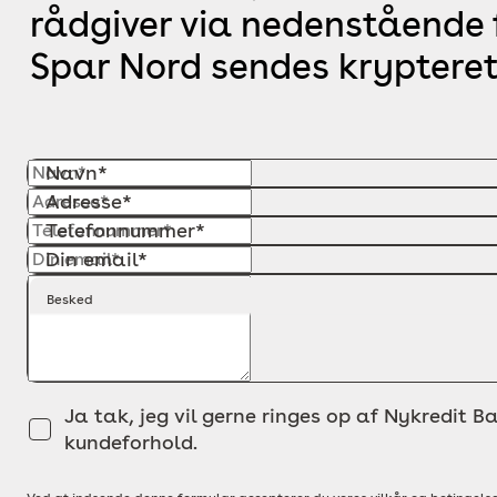
rådgiver via nedenstående f
Spar Nord sendes krypteret
Navn*
Adresse*
Telefonnummer*
Din email*
Besked
Ja tak, jeg vil gerne ringes op af Nykredit Ba
kundeforhold.