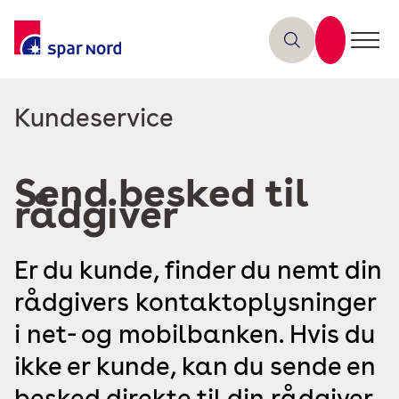
Læs
Kundeservice
mere
om
Send besked til
rådgiver
Er du kunde, finder du nemt din
rådgivers kontaktoplysninger
i net- og mobilbanken. Hvis du
ikke er kunde, kan du sende en
besked direkte til din rådgiver