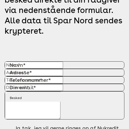
via nedenstående formular.
Alle data til Spar Nord sendes
krypteret.
Navn*
Adresse*
Telefonnummer*
Din email*
Besked
Ja tak, jeg vil gerne ringes op af Nykredit