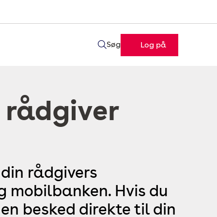
Søg
Log på
 rådgiver
 din rådgivers
og mobilbanken. Hvis du
en besked direkte til din