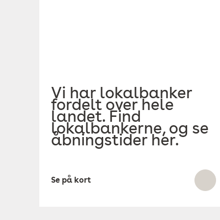
Vi har lokalbanker
fordelt over hele
landet. Find
lokalbankerne, og se
åbningstider her.
Se på kort