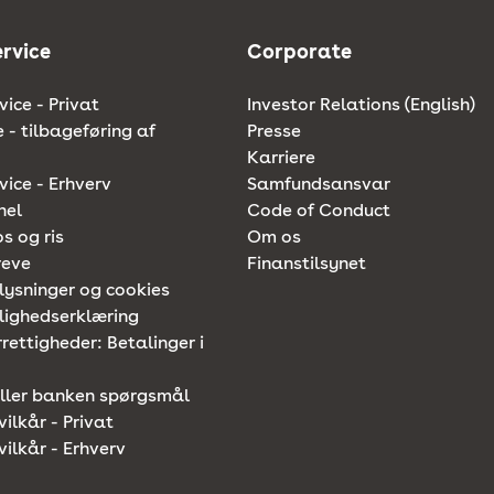
rvice
Corporate
ice - Privat
Investor Relations (English)
e - tilbageføring af
Presse
Karriere
ice - Erhverv
Samfundsansvar
nel
Code of Conduct
os og ris
Om os
reve
Finanstilsynet
lysninger og cookies
lighedserklæring
rettigheder: Betalinger i
iller banken spørgsmål
vilkår - Privat
vilkår - Erhverv