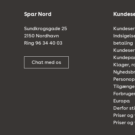
Spar Nord
Kundese
Sundkrogsgade 25
Kundeserv
2150 Nordhavn
Indsigels
Ring 96 34 40 03
betaling
Kundeserv
Kundepa
Chat med os
Klager, r
Nyhedsb
Personop
Tilgænge
Forbruger
Europa
Derfor st
Priser og 
Priser og 