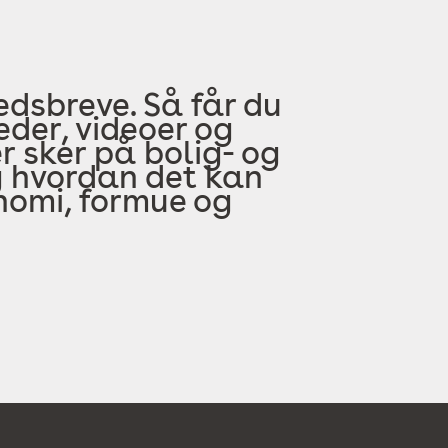
edsbreve. Så får du
der, videoer og
 sker på bolig- og
 hvordan det kan
onomi, formue og