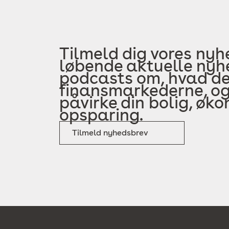
Tilmeld dig vores nyh
løbende aktuelle nyhe
podcasts om, hvad der
finansmarkederne, og
påvirke din bolig, øk
opsparing.
Tilmeld nyhedsbrev