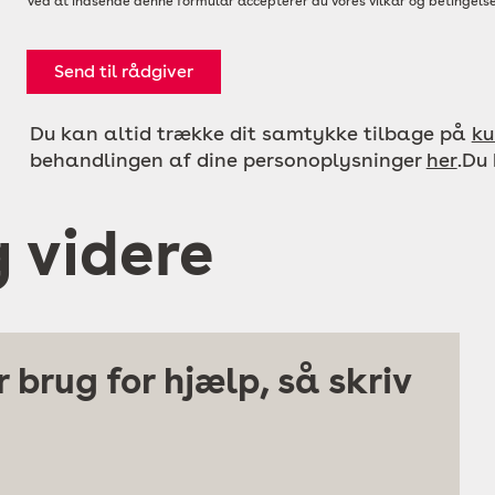
Ved at indsende denne formular accepterer du vores vilkår og betingelse
Send til rådgiver
Du kan altid trække dit samtykke tilbage på
ku
behandlingen af dine personoplysninger
her
.Du
g videre
 brug for hjælp, så skriv