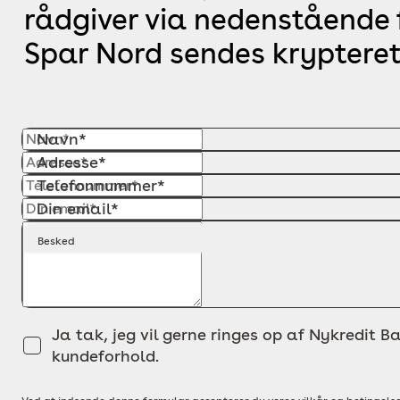
rådgiver via nedenstående f
Spar Nord sendes krypteret
Navn*
Adresse*
Telefonnummer*
Din email*
Besked
Ja tak, jeg vil gerne ringes op af Nykredit Ba
kundeforhold.