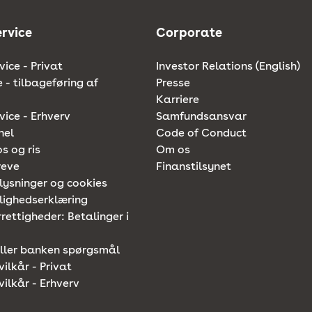
rvice
Corporate
ice - Privat
Investor Relations (English)
e - tilbageføring af
Presse
Karriere
ice - Erhverv
Samfundsansvar
nel
Code of Conduct
os og ris
Om os
reve
Finanstilsynet
lysninger og cookies
lighedserklæring
rettigheder: Betalinger i
iller banken spørgsmål
vilkår - Privat
vilkår - Erhverv