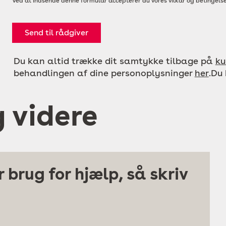
Ved at indsende denne formular accepterer du vores vilkår og betingelse
Send til rådgiver
Du kan altid trække dit samtykke tilbage på
ku
behandlingen af dine personoplysninger
her
.Du
g videre
 brug for hjælp, så skriv