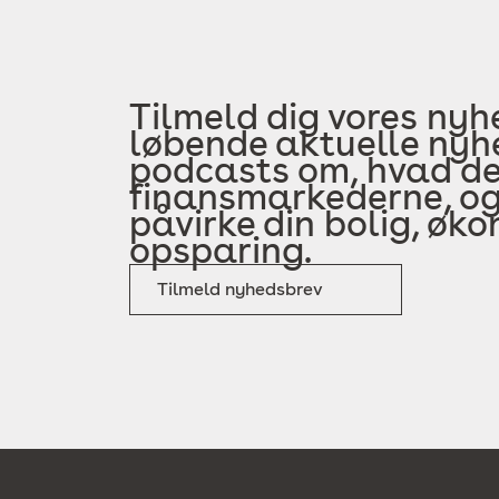
Tilmeld dig vores nyh
løbende aktuelle nyhe
podcasts om, hvad der
finansmarkederne, og
påvirke din bolig, øk
opsparing.
Tilmeld nyhedsbrev