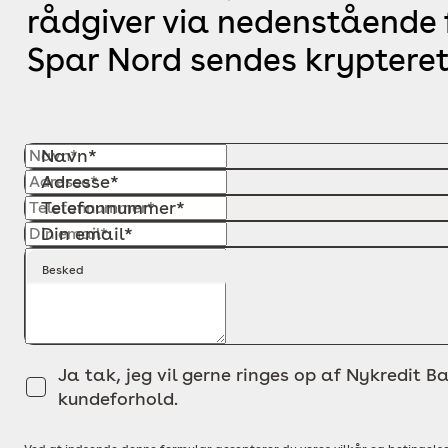
rådgiver via nedenstående f
Spar Nord sendes krypteret
Navn*
Adresse*
Telefonnummer*
Din email*
Besked
Ja tak, jeg vil gerne ringes op af Nykredit Ba
kundeforhold.