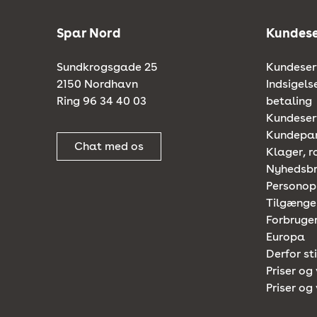
Spar Nord
Kundese
Sundkrogsgade 25
Kundeserv
2150 Nordhavn
Indsigels
Ring 96 34 40 03
betaling
Kundeserv
Kundepa
Chat med os
Klager, r
Nyhedsb
Personop
Tilgænge
Forbruger
Europa
Derfor st
Priser og 
Priser og 