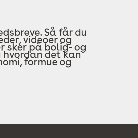
edsbreve. Så får du
der, videoer og
 sker på bolig- og
 hvordan det kan
onomi, formue og