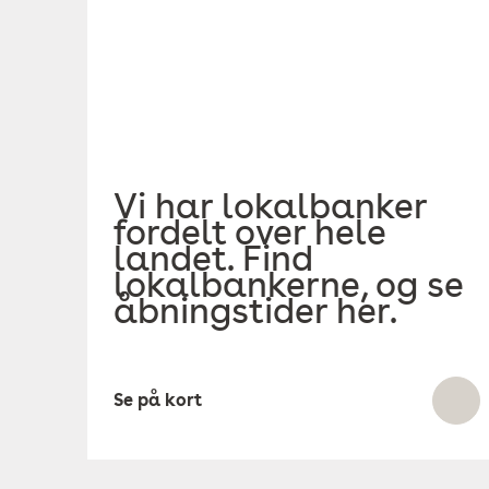
Vi har lokalbanker
fordelt over hele
landet. Find
lokalbankerne, og se
åbningstider her.
Se på kort