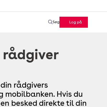
Søg
Log på
 rådgiver
 din rådgivers
og mobilbanken. Hvis du
en besked direkte til din