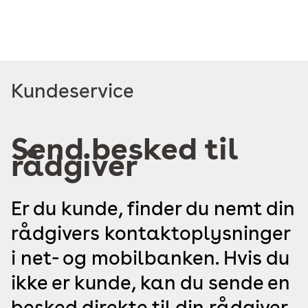
Read
Kundeservice
more
about
Send besked til
rådgiver
Er du kunde, finder du nemt din
rådgivers kontaktoplysninger
i net- og mobilbanken. Hvis du
ikke er kunde, kan du sende en
besked direkte til din rådgiver