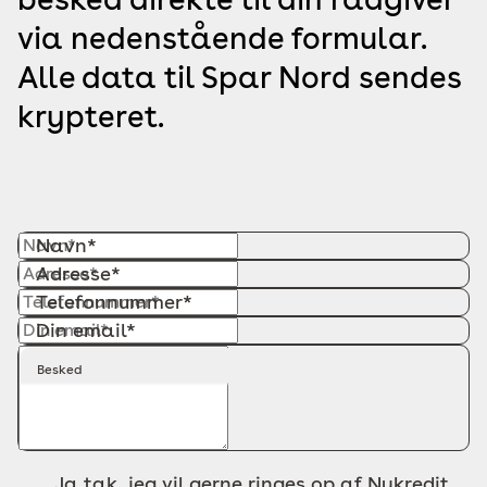
via nedenstående formular.
Alle data til Spar Nord sendes
krypteret.
Navn*
Adresse*
Telefonnummer*
Din email*
Besked
Ja tak, jeg vil gerne ringes op af Nykredit