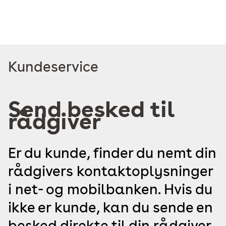
Read
Kundeservice
more
about
Send besked til
rådgiver
Er du kunde, finder du nemt din
rådgivers kontaktoplysninger
i net- og mobilbanken. Hvis du
ikke er kunde, kan du sende en
besked direkte til din rådgiver