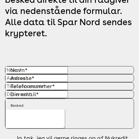
via nedenstående formular.
Alle data til Spar Nord sendes
krypteret.
Navn*
Adresse*
Telefonnummer*
Din email*
Besked
Ja tak, jeg vil gerne ringes op af Nykredit