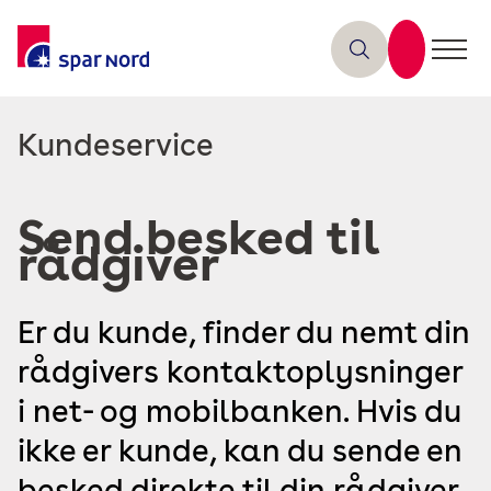
Læs
Kundeservice
mere
om
Send besked til
rådgiver
Er du kunde, finder du nemt din
rådgivers kontaktoplysninger
i net- og mobilbanken. Hvis du
ikke er kunde, kan du sende en
besked direkte til din rådgiver