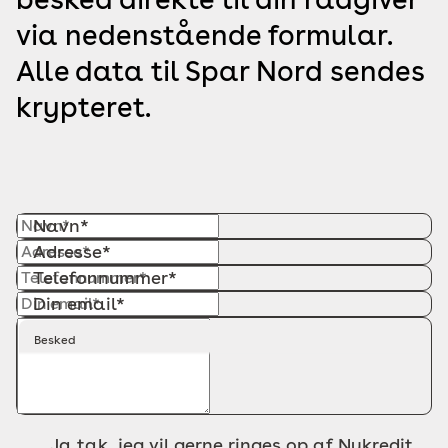
via nedenstående formular.
Alle data til Spar Nord sendes
krypteret.
Navn*
Adresse*
Telefonnummer*
Din email*
Besked
Ja tak, jeg vil gerne ringes op af Nykredit