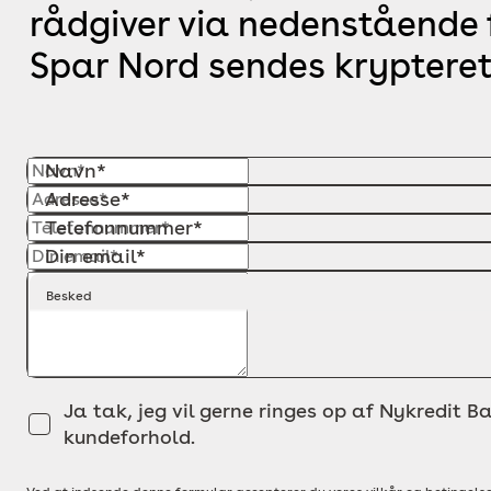
rådgiver via nedenstående f
Spar Nord sendes krypteret
Navn*
Adresse*
Telefonnummer*
Din email*
Besked
Ja tak, jeg vil gerne ringes op af Nykredit Ba
kundeforhold.