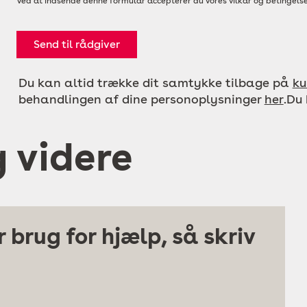
Ved at indsende denne formular accepterer du vores vilkår og betingelse
Send til rådgiver
Du kan altid trække dit samtykke tilbage på
ku
behandlingen af dine personoplysninger
her
.Du
g videre
 brug for hjælp, så skriv