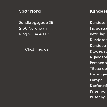
Spar Nord
Kundese
Sundkrogsgade 25
Kundeserv
2150 Nordhavn
Indsigels
Ring 96 34 40 03
betaling
Kundeserv
Kundepa
Chat med os
Klager, r
Nyhedsb
Personop
Tilgænge
Forbruger
Europa
Derfor st
Priser og 
Priser og 