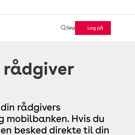
Søg
Log på
 rådgiver
 din rådgivers
og mobilbanken. Hvis du
en besked direkte til din