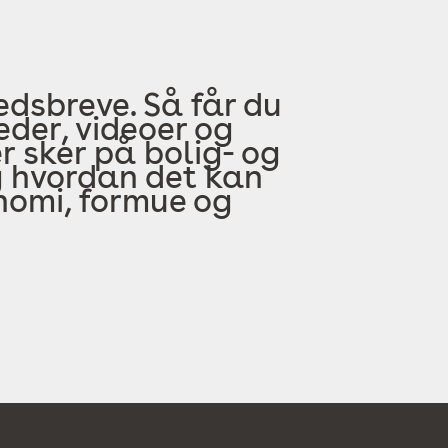
edsbreve. Så får du
der, videoer og
 sker på bolig- og
 hvordan det kan
onomi, formue og