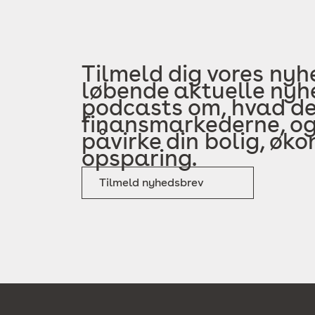
Tilmeld dig vores nyh
løbende aktuelle nyhe
podcasts om, hvad der
finansmarkederne, og
påvirke din bolig, øk
opsparing.
Tilmeld nyhedsbrev