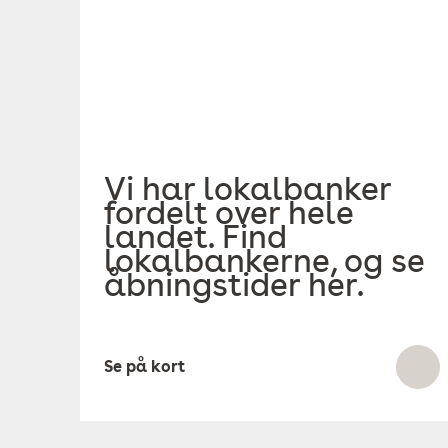
Vi har lokalbanker
fordelt over hele
landet. Find
lokalbankerne, og se
åbningstider her.
Se på kort