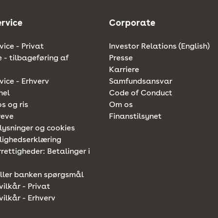
rvice
Corporate
ice - Privat
Investor Relations (English)
e - tilbageføring af
Presse
Karriere
ice - Erhverv
Samfundsansvar
nel
Code of Conduct
os og ris
Om os
reve
Finanstilsynet
lysninger og cookies
lighedserklæring
rettigheder: Betalinger i
iller banken spørgsmål
vilkår - Privat
vilkår - Erhverv