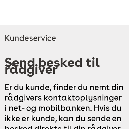
Læs
Kundeservice
mere
om
Send besked til
rådgiver
Er du kunde, finder du nemt din
rådgivers kontaktoplysninger
i net- og mobilbanken. Hvis du
ikke er kunde, kan du sende en
besked direkte til din rådgiver