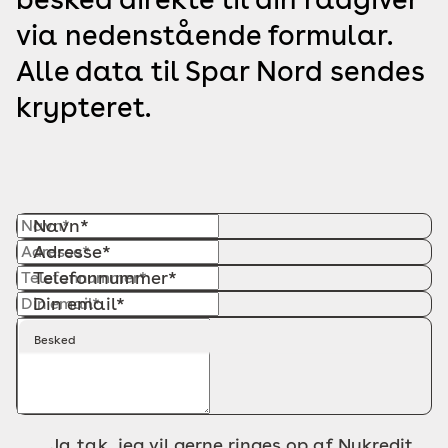
via nedenstående formular.
Alle data til Spar Nord sendes
krypteret.
Navn*
Adresse*
Telefonnummer*
Din email*
Besked
Ja tak, jeg vil gerne ringes op af Nykredit