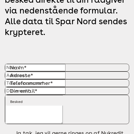
via nedenstående formular.
Alle data til Spar Nord sendes
krypteret.
Navn*
Adresse*
Telefonnummer*
Din email*
Besked
Ja tak, jeg vil gerne ringes op af Nykredit