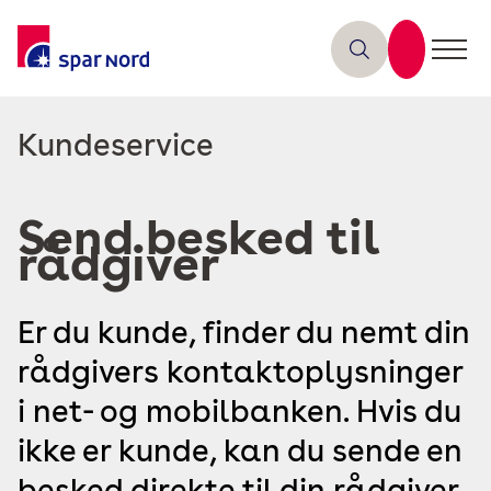
Læs
Kundeservice
mere
om
Send besked til
rådgiver
Er du kunde, finder du nemt din
rådgivers kontaktoplysninger
i net- og mobilbanken. Hvis du
ikke er kunde, kan du sende en
besked direkte til din rådgiver