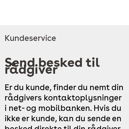
Read
Kundeservice
more
about
Send besked til
rådgiver
Er du kunde, finder du nemt din
rådgivers kontaktoplysninger
i net- og mobilbanken. Hvis du
ikke er kunde, kan du sende en
besked direkte til din rådgiver