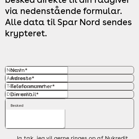
via nedenstående formular.
Alle data til Spar Nord sendes
krypteret.
Navn*
Adresse*
Telefonnummer*
Din email*
Besked
Ja tak, jeg vil gerne ringes op af Nykredit