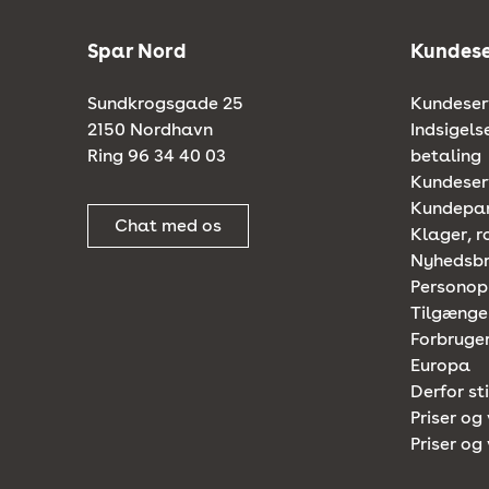
Spar Nord
Kundese
Sundkrogsgade 25
Kundeserv
2150 Nordhavn
Indsigels
Ring 96 34 40 03
betaling
Kundeserv
Kundepa
Chat med os
Klager, r
Nyhedsb
Personop
Tilgænge
Forbruger
Europa
Derfor st
Priser og 
Priser og 