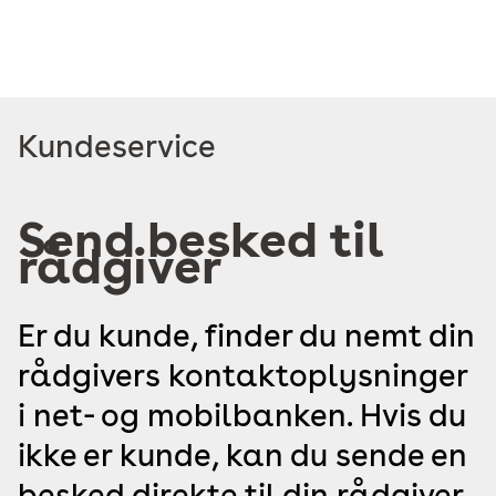
Læs
Kundeservice
mere
om
Send besked til
rådgiver
Er du kunde, finder du nemt din
rådgivers kontaktoplysninger
i net- og mobilbanken. Hvis du
ikke er kunde, kan du sende en
besked direkte til din rådgiver