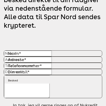
via nedenstående formular.
Alle data til Spar Nord sendes
krypteret.
Navn*
Adresse*
Telefonnummer*
Din email*
Besked
Ja tak, jeg vil gerne ringes op af Nykredit