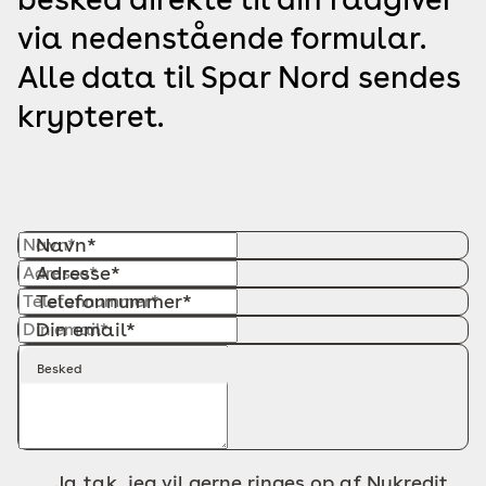
via nedenstående formular.
Alle data til Spar Nord sendes
krypteret.
Navn*
Adresse*
Telefonnummer*
Din email*
Besked
Ja tak, jeg vil gerne ringes op af Nykredit