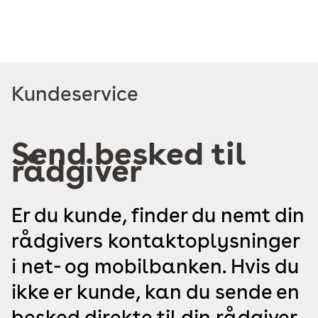
Read
Kundeservice
more
about
Send besked til
rådgiver
Er du kunde, finder du nemt din
rådgivers kontaktoplysninger
i net- og mobilbanken. Hvis du
ikke er kunde, kan du sende en
besked direkte til din rådgiver