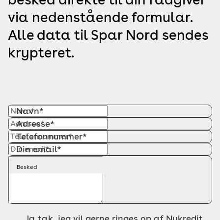
via nedenstående formular.
Alle data til Spar Nord sendes
krypteret.
Navn*
Adresse*
Telefonnummer*
Din email*
Besked
Ja tak, jeg vil gerne ringes op af Nykredit