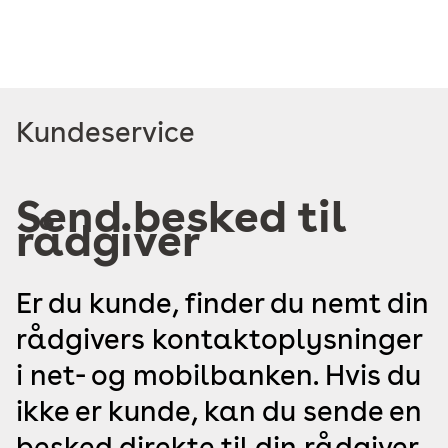
Read
Kundeservice
more
about
Send besked til
rådgiver
Er du kunde, finder du nemt din
rådgivers kontaktoplysninger
i net- og mobilbanken. Hvis du
ikke er kunde, kan du sende en
besked direkte til din rådgiver