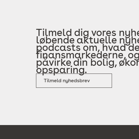
Tilmeld dig vores nyh
løbende aktuelle nyhe
podcasts om, hvad der
finansmarkederne, og
påvirke din bolig, øk
opsparing.
Tilmeld nyhedsbrev