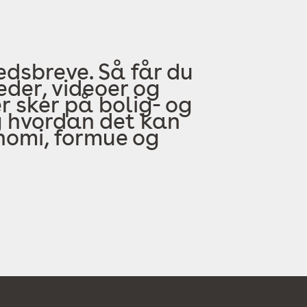
edsbreve. Så får du
der, videoer og
 sker på bolig- og
 hvordan det kan
onomi, formue og