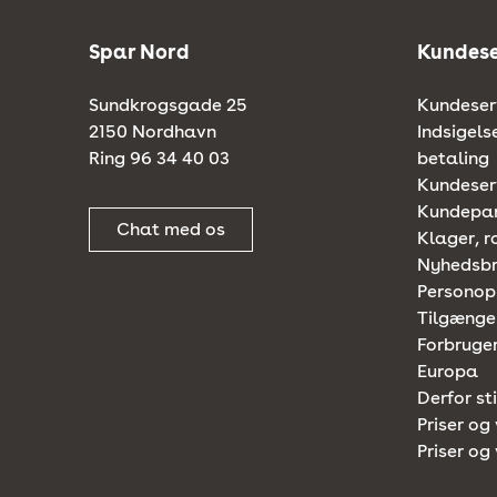
Spar Nord
Kundese
Sundkrogsgade 25
Kundeserv
2150 Nordhavn
Indsigels
Ring 96 34 40 03
betaling
Kundeserv
Kundepa
Chat med os
Klager, r
Nyhedsb
Personop
Tilgænge
Forbruger
Europa
Derfor st
Priser og 
Priser og 