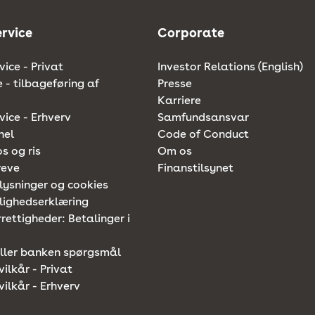
rvice
Corporate
ice - Privat
Investor Relations (English)
e - tilbageføring af
Presse
Karriere
ice - Erhverv
Samfundsansvar
nel
Code of Conduct
os og ris
Om os
reve
Finanstilsynet
lysninger og cookies
lighedserklæring
rettigheder: Betalinger i
iller banken spørgsmål
vilkår - Privat
vilkår - Erhverv