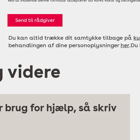
Ved at indsende denne formular accepterer du vores vilkår og betingelse
Send til rådgiver
Du kan altid trække dit samtykke tilbage på
ku
behandlingen af dine personoplysninger
her
.Du
g videre
 brug for hjælp, så skriv