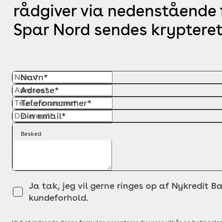
rådgiver via nedenstående f
Spar Nord sendes krypteret
Navn*
Adresse*
Telefonnummer*
Din email*
Besked
Ja tak, jeg vil gerne ringes op af Nykredit Ba
kundeforhold.