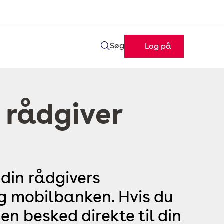
Søg
Log på
 rådgiver
 din rådgivers
og mobilbanken. Hvis du
en besked direkte til din