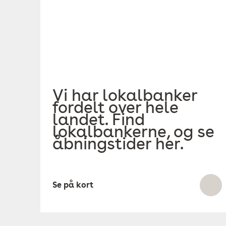
Vi har lokalbanker
fordelt over hele
landet. Find
lokalbankerne, og se
åbningstider her.
Se på kort