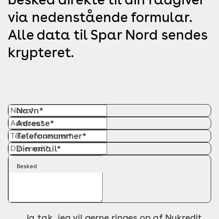
via nedenstående formular.
Alle data til Spar Nord sendes
krypteret.
Navn*
Adresse*
Telefonnummer*
Din email*
Besked
Ja tak, jeg vil gerne ringes op af Nykredit