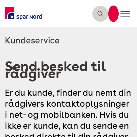
Læs
Kundeservice
mere
om
Send besked til
rådgiver
Er du kunde, finder du nemt din
rådgivers kontaktoplysninger
i net- og mobilbanken. Hvis du
ikke er kunde, kan du sende en
besked direkte til din rådgiver