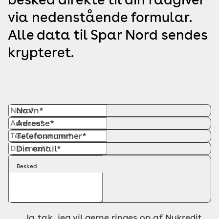
via nedenstående formular.
Alle data til Spar Nord sendes
krypteret.
Navn*
Adresse*
Telefonnummer*
Din email*
Besked
Ja tak, jeg vil gerne ringes op af Nykredit