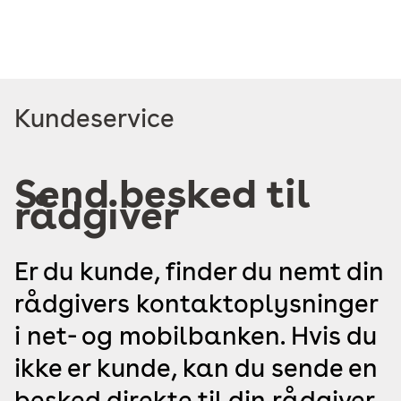
Læs
Kundeservice
mere
om
Send besked til
rådgiver
Er du kunde, finder du nemt din
rådgivers kontaktoplysninger
i net- og mobilbanken. Hvis du
ikke er kunde, kan du sende en
besked direkte til din rådgiver