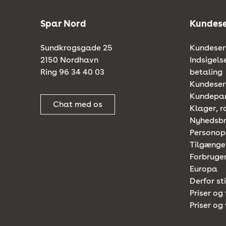
Spar Nord
Kundese
Sundkrogsgade 25
Kundeserv
2150 Nordhavn
Indsigels
Ring 96 34 40 03
betaling
Kundeserv
Kundepa
Chat med os
Klager, r
Nyhedsb
Personop
Tilgænge
Forbruger
Europa
Derfor st
Priser og 
Priser og 