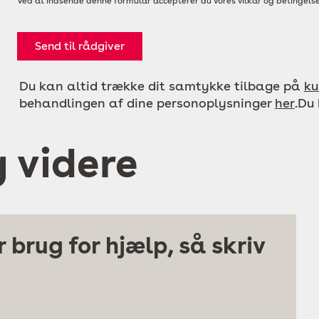
Ved at indsende denne formular accepterer du vores vilkår og betingelse
Send til rådgiver
Du kan altid trække dit samtykke tilbage på
ku
behandlingen af dine personoplysninger
her
.Du
g videre
 brug for hjælp, så skriv