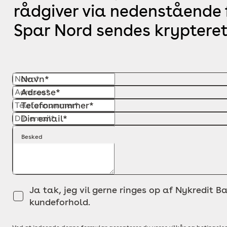
rådgiver via nedenstående f
Spar Nord sendes krypteret
Navn*
Adresse*
Telefonnummer*
Din email*
Besked
Ja tak, jeg vil gerne ringes op af Nykredit Ba
kundeforhold.