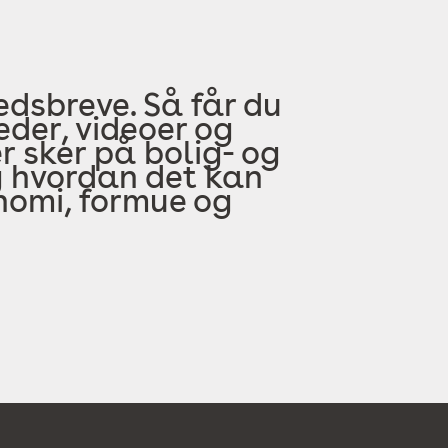
edsbreve. Så får du
der, videoer og
 sker på bolig- og
 hvordan det kan
onomi, formue og