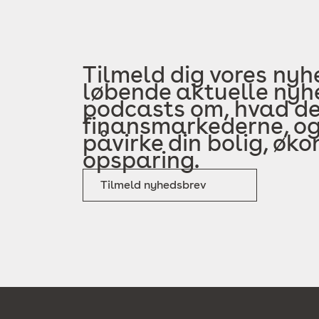
Tilmeld dig vores nyh
løbende aktuelle nyhe
podcasts om, hvad der
finansmarkederne, og
påvirke din bolig, øk
opsparing.
Tilmeld nyhedsbrev