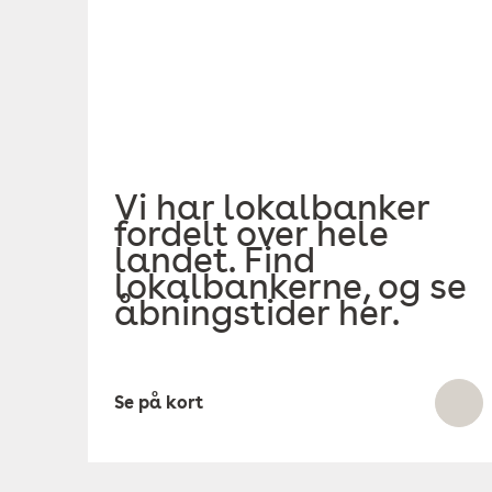
Vi har lokalbanker
fordelt over hele
landet. Find
lokalbankerne, og se
åbningstider her.
Se på kort