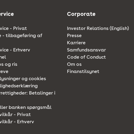
rvice
Corporate
ice - Privat
Investor Relations (English)
e - tilbageføring af
Presse
Karriere
ice - Erhverv
Samfundsansvar
nel
Code of Conduct
os og ris
Om os
reve
Finanstilsynet
lysninger og cookies
lighedserklæring
rettigheder: Betalinger i
iller banken spørgsmål
vilkår - Privat
vilkår - Erhverv