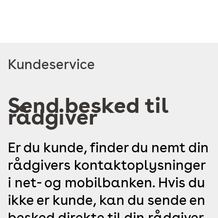
Læs
Kundeservice
mere
om
Send besked til
rådgiver
Er du kunde, finder du nemt din
rådgivers kontaktoplysninger
i net- og mobilbanken. Hvis du
ikke er kunde, kan du sende en
besked direkte til din rådgiver