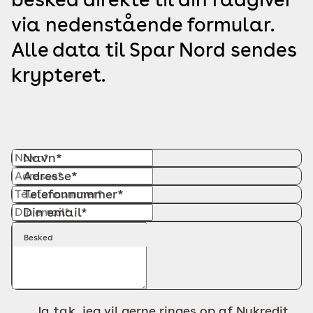
via nedenstående formular.
Alle data til Spar Nord sendes
krypteret.
Navn*
Adresse*
Telefonnummer*
Din email*
Besked
Ja tak, jeg vil gerne ringes op af Nykredit