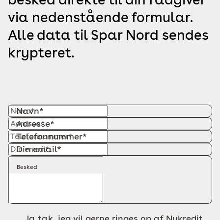
via nedenstående formular.
Alle data til Spar Nord sendes
krypteret.
Navn*
Adresse*
Telefonnummer*
Din email*
Besked
Ja tak, jeg vil gerne ringes op af Nykredit