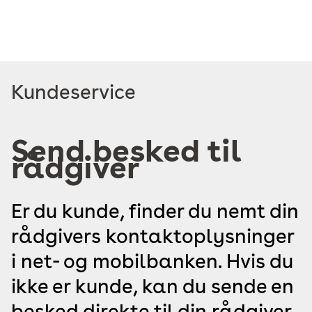
Læs
Kundeservice
mere
om
Send besked til
rådgiver
Er du kunde, finder du nemt din
rådgivers kontaktoplysninger
i net- og mobilbanken. Hvis du
ikke er kunde, kan du sende en
besked direkte til din rådgiver